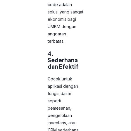
code adalah
solusi yang sangat
ekonomis bagi
UMKM dengan
anggaran
terbatas.
4.
Sederhana
dan Efektif
Cocok untuk
aplikasi dengan
fungsi dasar
seperti
pemesanan,
pengelolaan
inventaris, atau
CRM sederhana.