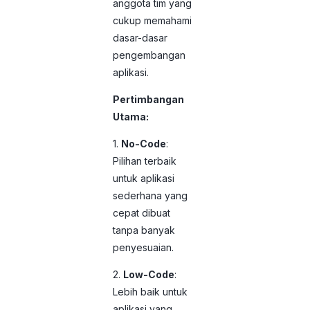
anggota tim yang
cukup memahami
dasar-dasar
pengembangan
aplikasi.
Pertimbangan
Utama:
1.
No-Code
:
Pilihan terbaik
untuk aplikasi
sederhana yang
cepat dibuat
tanpa banyak
penyesuaian.
Schedule Demo
2.
Low-Code
:
Lebih baik untuk
aplikasi yang