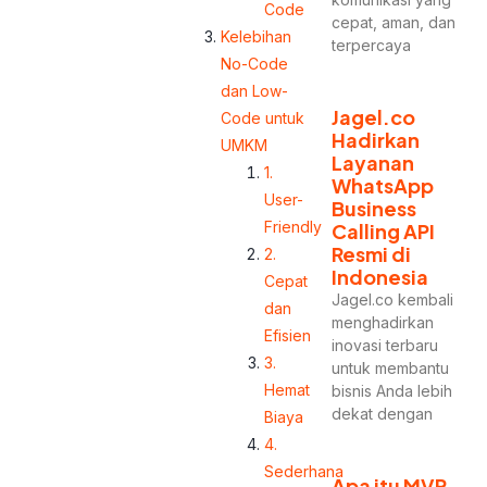
Code
cepat, aman, dan
Kelebihan
terpercaya
No-Code
dan Low-
Jagel.co
Code untuk
Hadirkan
UMKM
Layanan
1.
WhatsApp
User-
Business
Friendly
Calling API
Resmi di
2.
Indonesia
Cepat
Jagel.co kembali
dan
menghadirkan
Efisien
inovasi terbaru
3.
untuk membantu
Hemat
bisnis Anda lebih
dekat dengan
Biaya
4.
Sederhana
Apa itu MVP