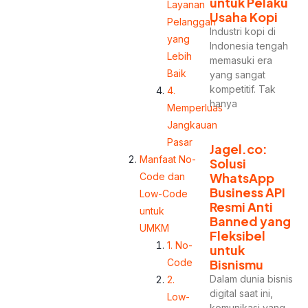
untuk Pelaku
Layanan
Usaha Kopi
Pelanggan
Industri kopi di
yang
Indonesia tengah
Lebih
memasuki era
Baik
yang sangat
kompetitif. Tak
4.
hanya
Memperluas
Jangkauan
Pasar
Jagel.co:
Manfaat No-
Solusi
WhatsApp
Code dan
Business API
Low-Code
Resmi Anti
untuk
Banned yang
UMKM
Fleksibel
1. No-
untuk
Code
Bisnismu
Dalam dunia bisnis
2.
digital saat ini,
Low-
komunikasi yang