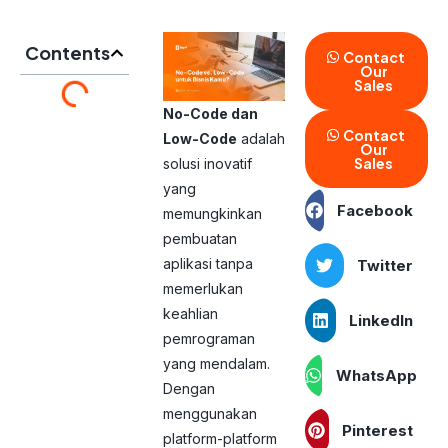
Contents
Contact
Our
Sales
No-Code dan
Contact
Low-Code
adalah
Our
Sales
solusi inovatif
yang
Facebook
memungkinkan
pembuatan
aplikasi tanpa
Twitter
memerlukan
keahlian
LinkedIn
pemrograman
yang mendalam.
WhatsApp
Dengan
menggunakan
Pinterest
platform-platform