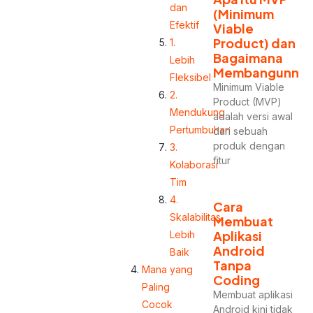
dan
(Minimum
Efektif
Viable
Product) dan
1.
Bagaimana
Lebih
Membangunny
Fleksibel
Minimum Viable
2.
Product (MVP)
Mendukung
adalah versi awal
Pertumbuhan
dari sebuah
produk dengan
3.
fitur
Kolaborasi
Tim
4.
Cara
Skalabilitas
Membuat
Aplikasi
Lebih
Android
Baik
Tanpa
Mana yang
Coding
Paling
Membuat aplikasi
Cocok
Android kini tidak