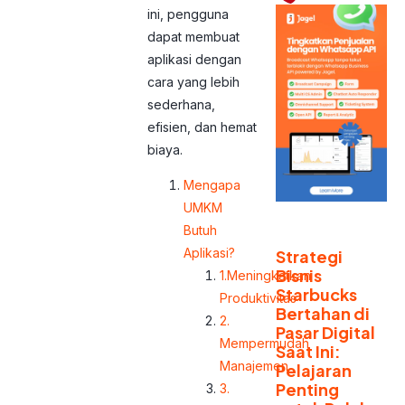
ini, pengguna
dapat membuat
aplikasi dengan
cara yang lebih
sederhana,
efisien, dan hemat
biaya.
Mengapa
UMKM
Butuh
Aplikasi?
Strategi
Bisnis
1.Meningkatkan
Starbucks
Produktivitas
Bertahan di
2.
Pasar Digital
Mempermudah
Saat Ini:
Manajemen
Pelajaran
Penting
3.